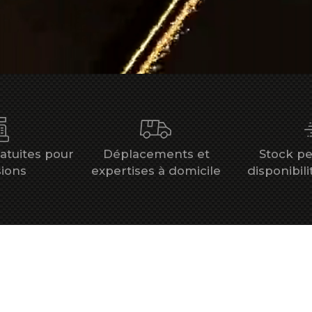
atuites pour
Déplacements et
Stock p
ions
expertises à domicile
disponibil