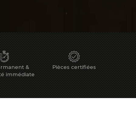
ermanent &
Pièces certifiées
ité immédiate