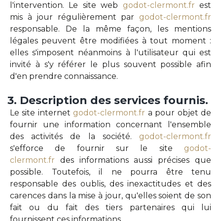
l'intervention. Le site web
godot-clermont.fr
est
mis à jour régulièrement par
godot-clermont.fr
responsable. De la même façon, les mentions
légales peuvent être modifiées à tout moment :
elles s'imposent néanmoins à l'utilisateur qui est
invité à s'y référer le plus souvent possible afin
d'en prendre connaissance.
3.
Description
des
services
fournis.
Le site internet
godot-clermont.fr
a pour objet de
fournir une information concernant l'ensemble
des activités de la société.
godot-clermont.fr
s'efforce de fournir sur le site
godot-
clermont.fr
des informations aussi précises que
possible. Toutefois, il ne pourra être tenu
responsable des oublis, des inexactitudes et des
carences dans la mise à jour, qu'elles soient de son
fait ou du fait des tiers partenaires qui lui
fournissent ces informations.